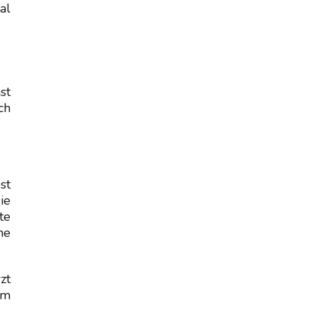
al
st
ch
st
ie
te
he
zt
im