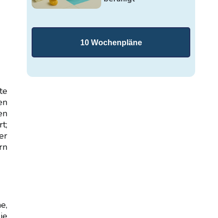
10 Wochenpläne
te
en
en
t;
er
rn
e,
ie