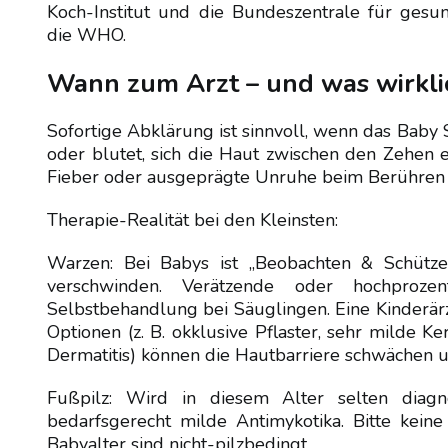
Koch-Institut und die Bundeszentrale für gesund
die WHO.
Wann zum Arzt – und was wirklic
Sofortige Abklärung ist sinnvoll, wenn das Baby 
oder blutet, sich die Haut zwischen den Zehen 
Fieber oder ausgeprägte Unruhe beim Berühren de
Therapie-Realität bei den Kleinsten:
Warzen: Bei Babys ist „Beobachten & Schütze
verschwinden. Verätzende oder hochprozen
Selbstbehandlung bei Säuglingen. Eine Kinderärz
Optionen (z. B. okklusive Pflaster, sehr milde Ker
Dermatitis) können die Hautbarriere schwächen 
Fußpilz: Wird in diesem Alter selten diagnos
bedarfsgerecht milde Antimykotika. Bitte kein
Babyalter sind nicht-pilzbedingt.