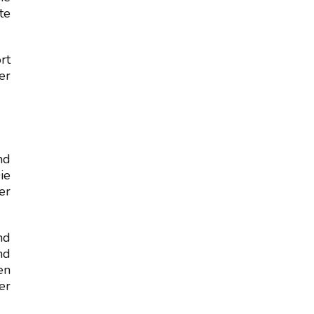
te
rt
er
nd
ie
er
nd
nd
en
er