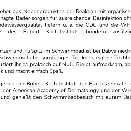
t eher aus Nebenprodukten bei Reaktion mit organisch
managte Bäder sorgen für ausreichende Desinfektion oh
adewasserqualität liefern u. a. die CDC und die WH
e des Robert Koch-Instituts bündeln zusätzli
arzen und Fußpilz im Schwimmbad ist bei Babys niedri
Schwimmschuhe, sorgfältiges Trocknen, eigene Textilie
ziert ihr es praktisch auf Null. Bleibt aufmerksam, ab
k und macht einfach Spaß.
 gern beim Robert Koch-Institut, der Bundeszentrale f
S, der American Academy of Dermatology und der W
en – und genießt den Schwimmbadbesuch mit eurem Ba