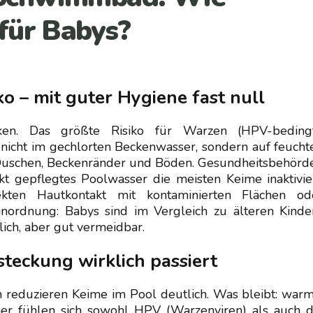
 für Babys?
ko – mit guter Hygiene fast null
nken. Das größte Risiko für Warzen (HPV-beding
 nicht im gechlorten Beckenwasser, sondern auf feucht
Duschen, Beckenränder und Böden. Gesundheitsbehörd
t gepflegtes Poolwasser die meisten Keime inaktivier
ekten Hautkontakt mit kontaminierten Flächen od
inordnung: Babys sind im Vergleich zu älteren Kinde
ich, aber gut vermeidbar.
teckung wirklich passiert
n reduzieren Keime im Pool deutlich. Was bleibt: warm
er fühlen sich sowohl HPV (Warzenviren) als auch d