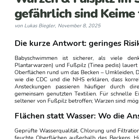
gefährlich sind Keime
von
Lukas Biegler
,
November 8, 2025
Die kurze Antwort: geringes Risi
Babyschwimmen ist sicherer, als viele de
Plantarwarzen) und Fußpilz (Tinea pedis) lauert
Oberflächen rund um das Becken – Umkleiden, 
wie die CDC und die NHS erklären, dass korrek
Ansteckungen passieren häufiger durch dir
gemeinsam genutzten Textilien. Für schnelle E
seltener von Fußpilz betroffen; Warzen sind mögl
Flächen statt Wasser: Wo die Ans
Geprüfte Wasserqualität, Chlorung und Filtratio
feuchte Oberflächen außerhalb des Beckens. Hi